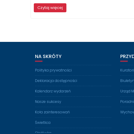
Czytaj więcej
NA SKRÓTY
PRZY
Polityka prywatności
Kurato
Deklaracja dostępności
Biulety
Kalendarz wydarzeń
Urząd M
Nasze sukcesy
Poradn
Koła zainteresowań
Wychow
Świetlica
Stołówka