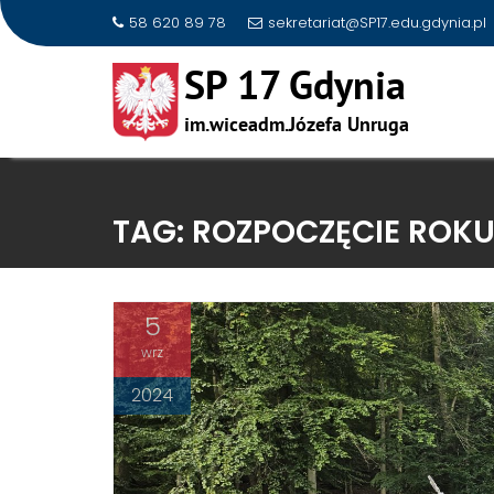
58 620 89 78
sekretariat@SP17.edu.gdynia.pl
Skip
to
TAG:
ROZPOCZĘCIE ROK
content
5
wrz
2024