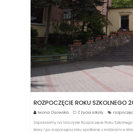
ROZPOCZĘCIE ROKU SZKOLNEGO 2
Iwona Osowska
Z życia szkoły
rozpoczęc
Zapraszamy na Uroczyste Rozpoczęcie Roku Szkolnego 
klasy I po rozpoczęciu roku spotkanie z rodzicami w kla