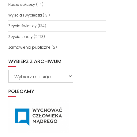
Nasze sukcesy
(114)
Wyjścia i wycieczki
(131)
Z życia świetlicy
(134)
Z życia szkoły
(2 173)
Zamówienia publiczne
(2)
WYBIERZ Z ARCHIWUM
Wybierz
z
archiwum
POLECAMY