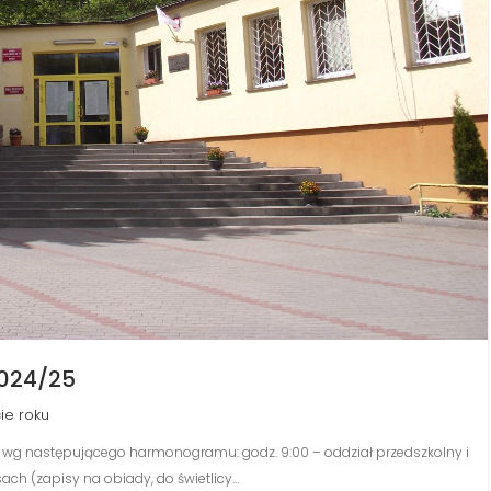
024/25
ie roku
wg następującego harmonogramu: godz. 9:00 – oddział przedszkolny i
sach (zapisy na obiady, do świetlicy…