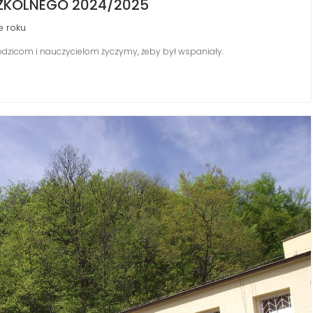
ZKOLNEGO 2024/2025
e roku
odzicom i nauczycielom życzymy, żeby był wspaniały.