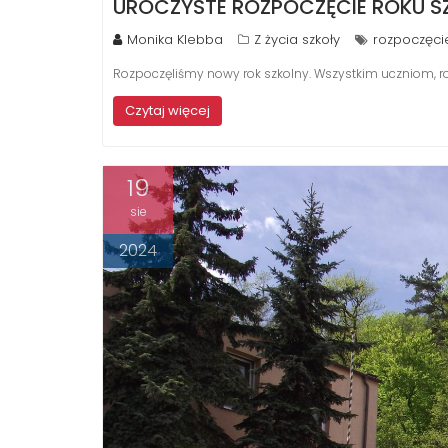
UROCZYSTE ROZPOCZĘCIE ROKU S
Monika Klebba
Z życia szkoły
rozpoczęci
Rozpoczęliśmy nowy rok szkolny. Wszystkim uczniom, r
Czytaj więcej
19
sie
2024