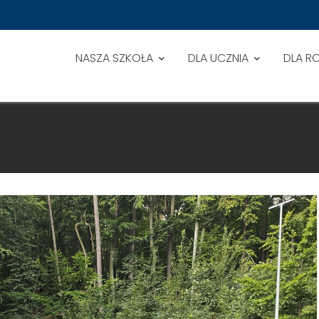
NASZA SZKOŁA
DLA UCZNIA
DLA R
U