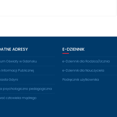
DATNE ADRESY
E-DZIENNIK
rium Oświaty w Gdańsku
e-Dziennik dla Rodzica/Ucznia
n Informacji Publicznej
e-Dziennik dla Nauczyciela
iasta Gdyni
Podręcznik użytkownika
ia psychologiczno pedagogiczna
ać człowieka mądrego