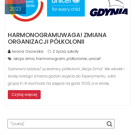
2023
HARMONOGRAMUWAGA! ZMIANA
ORGANIZACJI PÓŁKOLONII
Iwona Osowska
Z życia szkoły
akcja zima
harmonogram
półkolonie
unicef
,
,
,
Szanowni rodzice/ uczestnicy półkolonii „Akcja Zima”. We wtorek i
środę nastąpi zmiana godzin wyjścia do Experymentu. Jutro
grupa II i III wychodzi na zajęcia na godz. 13:00, a w środę…
Czytaj więcej