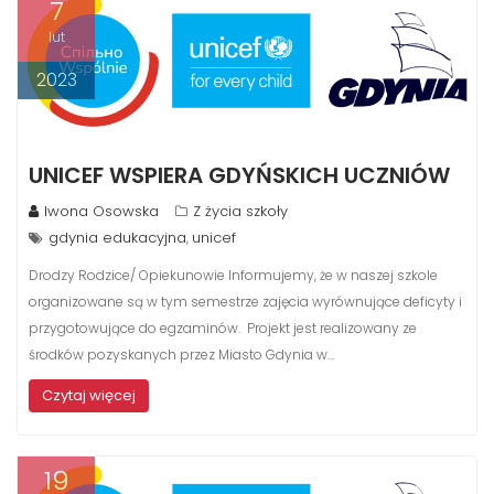
7
lut
2023
UNICEF WSPIERA GDYŃSKICH UCZNIÓW
Iwona Osowska
Z życia szkoły
gdynia edukacyjna
unicef
,
Drodzy Rodzice/ Opiekunowie Informujemy, że w naszej szkole
organizowane są w tym semestrze zajęcia wyrównujące deficyty i
przygotowujące do egzaminów. Projekt jest realizowany ze
środków pozyskanych przez Miasto Gdynia w…
Czytaj więcej
19