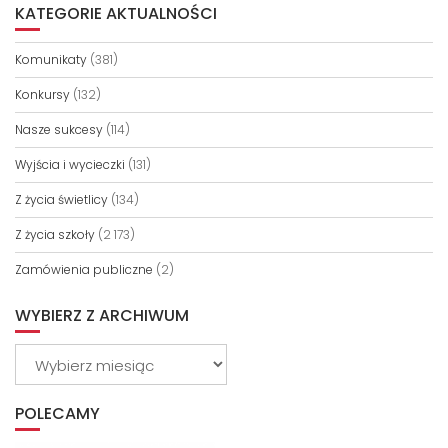
KATEGORIE AKTUALNOŚCI
Komunikaty
(381)
Konkursy
(132)
Nasze sukcesy
(114)
Wyjścia i wycieczki
(131)
Z życia świetlicy
(134)
Z życia szkoły
(2 173)
Zamówienia publiczne
(2)
WYBIERZ Z ARCHIWUM
Wybierz
z
archiwum
POLECAMY