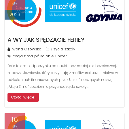
sty
2023
A WY JAK SPĘDZACIE FERIE?
Iwona Osowska
Z życia szkoły
akcja zima
półkolonie
unicef
,
,
Ferie to czas odpoczynku od nauki i beztroskiej, ale bezpiecznej,
zabawy. Uczniowie, który korzystają z możliwości uczestnictwa w
półkoloniach finansowanych przez Unicef, noszących nazwę
„Akcja Zima” codziennie przychodzą do szkoły…
Czytaj więcej
16
sty