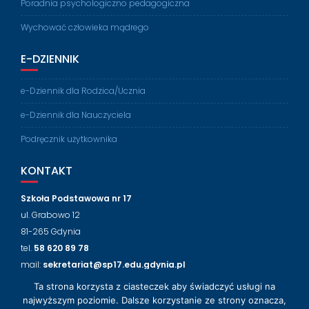
Poradnia psychologiczno pedagogiczna
Wychować człowieka mądrego
E-DZIENNIK
e-Dziennik dla Rodzica/Ucznia
e-Dziennik dla Nauczyciela
Podręcznik użytkownika
KONTAKT
Szkoła Podstawowa nr 17
ul. Grabowo 12
81-265 Gdynia
tel.
58 620 89 78
mail:
sekretariat@sp17.edu.gdynia.pl
Ta strona korzysta z ciasteczek aby świadczyć usługi na
NASZ FACEBOOK
najwyższym poziomie. Dalsze korzystanie ze strony oznacza,