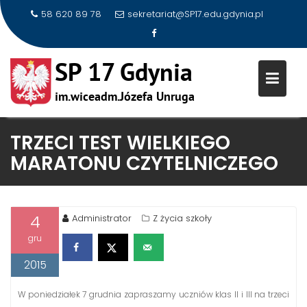
58 620 89 78
sekretariat@SP17.edu.gdynia.pl
Skip
TRZECI TEST WIELKIEGO
to
MARATONU CZYTELNICZEGO
content
4
Administrator
Z życia szkoły
gru
2015
W poniedziałek 7 grudnia zapraszamy uczniów klas II i III na trzeci