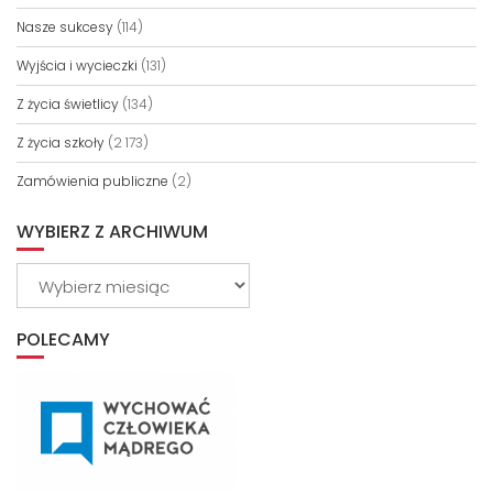
Nasze sukcesy
(114)
Wyjścia i wycieczki
(131)
Z życia świetlicy
(134)
Z życia szkoły
(2 173)
Zamówienia publiczne
(2)
WYBIERZ Z ARCHIWUM
Wybierz
z
archiwum
POLECAMY