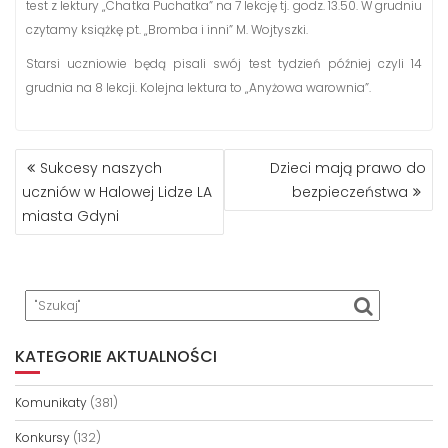
test z lektury „Chatka Puchatka” na 7 lekcję tj. godz. 13.50. W grudniu
czytamy książkę pt. „Bromba i inni” M. Wojtyszki.
Starsi uczniowie będą pisali swój test tydzień później czyli 14
grudnia na 8 lekcji. Kolejna lektura to „Anyżowa warownia”.
NAWIGACJA
Sukcesy naszych
Dzieci mają prawo do
WPISU
uczniów w Halowej Lidze LA
bezpieczeństwa
miasta Gdyni
KATEGORIE AKTUALNOŚCI
Komunikaty
(381)
Konkursy
(132)