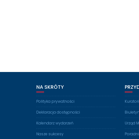
NA SKRÓTY
PRZY
Polityka prywatności
Kurato
Deklaracja dostępności
Biulety
Kalendarz wydarzeń
Urząd M
Nasze sukcesy
Poradn