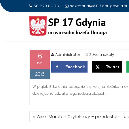
58 620 89 78
sekretariat@SP17.edu.gdynia.pl
Skip
to
W PIATEK 8 KWIETNIA Z
content
6
Administrator
Z życia szkoły
kwi
Facebook
Twitter
2016
W piątek 8 kwietnia odbędzie się kolejna zbiórka mak
dziekując za udział w tego rodzaju akcjach.
NAWIGACJA
Wielki Maraton Czytelniczy – przedostatni tes
WPISU