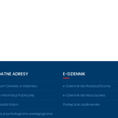
DATNE ADRESY
E-DZIENNIK
rium Oświaty w Gdańsku
e-Dziennik dla Rodzica/Ucznia
n Informacji Publicznej
e-Dziennik dla Nauczyciela
iasta Gdyni
Podręcznik użytkownika
ia psychologiczno pedagogiczna