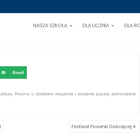
NASZA SZKOŁA
DLA UCZNIA
DLA R
BIÓRKA MAKULATURY
Email
ulatury. Prosimy o dokładne związanie i zważenie paczek, jednocześnie
t
Festiwal Piosenki Dziecięcej