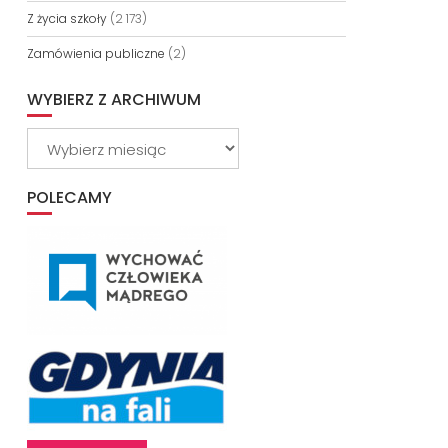
Z życia szkoły
(2 173)
Zamówienia publiczne
(2)
WYBIERZ Z ARCHIWUM
Wybierz
z
archiwum
POLECAMY