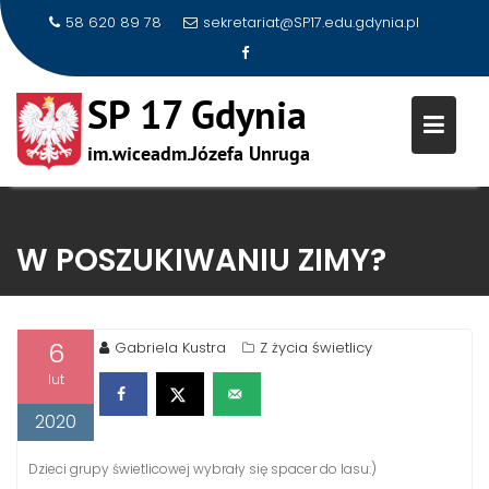
58 620 89 78
sekretariat@SP17.edu.gdynia.pl
Skip
to
W POSZUKIWANIU ZIMY?
content
6
Gabriela Kustra
Z życia świetlicy
lut
2020
Dzieci grupy świetlicowej wybrały się spacer do lasu:)