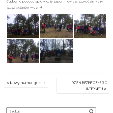
Cudowna pogoda sprawiła, że zapomniały czy szukać zimy czy
też zwiastunów wiosny?
NAWIGACJA
Nowy numer gazetki
DZIEŃ BEZPIECZNEGO
WPISU
INTERNETU