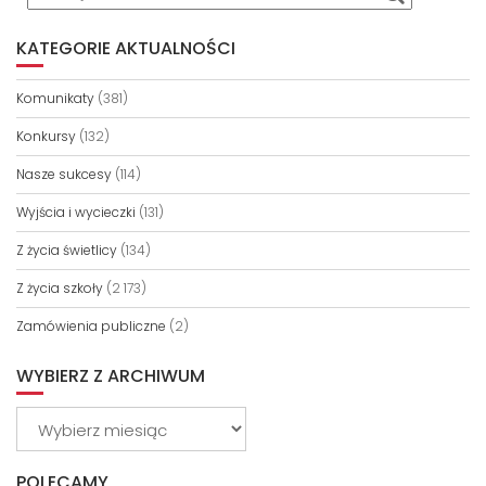
KATEGORIE AKTUALNOŚCI
Komunikaty
(381)
Konkursy
(132)
Nasze sukcesy
(114)
Wyjścia i wycieczki
(131)
Z życia świetlicy
(134)
Z życia szkoły
(2 173)
Zamówienia publiczne
(2)
WYBIERZ Z ARCHIWUM
Wybierz
z
archiwum
POLECAMY