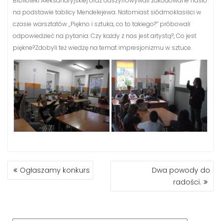
Biblioteki Aleksandryjskiej oraz odszyfrowywali zakodowane hasło
na podstawie tablicy Mendelejewa. Natomiast siódmoklasiści w
czasie warsztatów „Piękno i sztuka, co to takiego?” próbowali
odpowiedzieć na pytania: Czy każdy z nas jest artystą?, Co jest
piękne?Zdobyli też wiedzę na temat impresjonizmu w sztuce.
NAWIGACJA
Ogłaszamy konkurs
Dwa powody do
WPISU
radości.