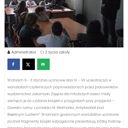
Administrator
Z życia szkoły
W dniach 9 – 11 stycznia uczniowie klas IV – VII uczestniczyli w
warsztatach czytelniczych poprowadzonych przez pracowników
wydawnictwa
Zakamarki.
Zajęcia dla młodszych dzieci miały
zachęcić je do czytania książek o przygodach pary przyjaciół –
Dawida i Larisy z powieści M. Widmarka „Antykwariat pod
Błękitnym Lustrem”. W ramach godzinnych warsztatów uczniowie
poznali fragmenty książki wzbogacone prezentacją, krótką historię