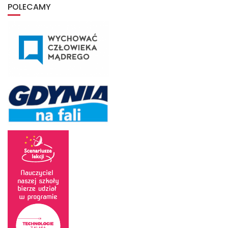
archiwum
POLECAMY