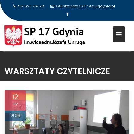
58 620 89 78
sekretariat@SP17.edu.gdynia.pl
Skip
to
WARSZTATY CZYTELNICZE
content
12
sty
2018