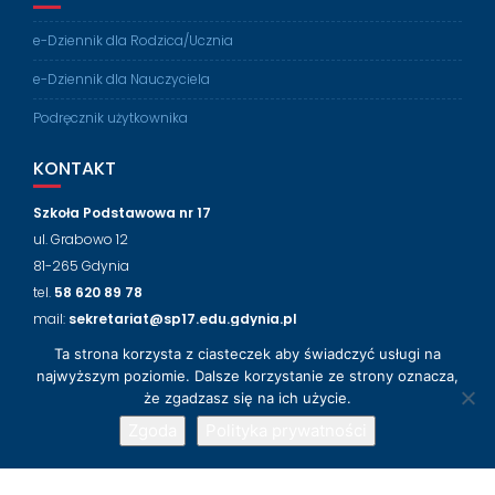
e-Dziennik dla Rodzica/Ucznia
e-Dziennik dla Nauczyciela
Podręcznik użytkownika
KONTAKT
Szkoła Podstawowa nr 17
ul. Grabowo 12
81-265 Gdynia
tel.
58 620 89 78
mail:
sekretariat@sp17.edu.gdynia.pl
Ta strona korzysta z ciasteczek aby świadczyć usługi na
NASZ FACEBOOK
najwyższym poziomie. Dalsze korzystanie ze strony oznacza,
że zgadzasz się na ich użycie.
Zgoda
Polityka prywatności
© 2018-2024 Szkoła Podstawowa nr 17 w Gdyni