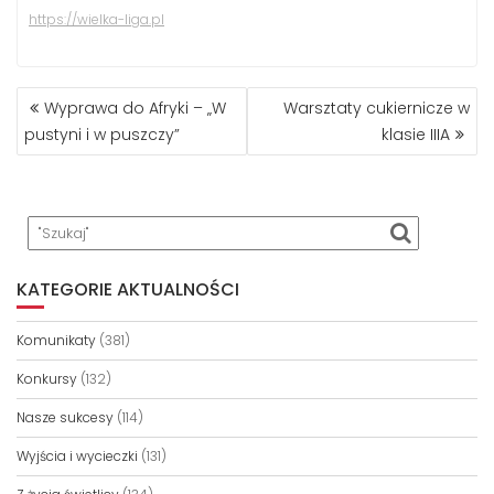
https://wielka-liga.pl
NAWIGACJA
Wyprawa do Afryki – „W
Warsztaty cukiernicze w
WPISU
pustyni i w puszczy”
klasie IIIA
KATEGORIE AKTUALNOŚCI
Komunikaty
(381)
Konkursy
(132)
Nasze sukcesy
(114)
Wyjścia i wycieczki
(131)