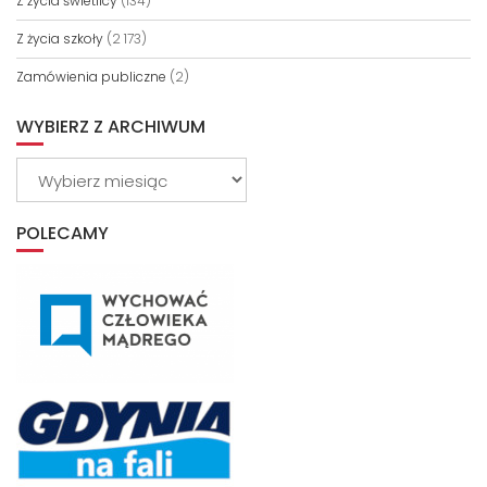
Z życia świetlicy
(134)
Z życia szkoły
(2 173)
Zamówienia publiczne
(2)
WYBIERZ Z ARCHIWUM
Wybierz
z
archiwum
POLECAMY