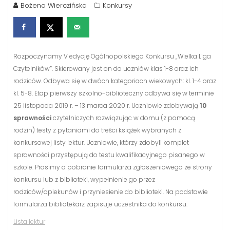
Bożena Wierczińska
Konkursy
Rozpoczynamy V edycję Ogólnopolskiego Konkursu „Wielka Liga
Czytelników”. Skierowany jest on do uczniów klas 1-8 oraz ich
rodziców. Odbywa się w dwóch kategoriach wiekowych: kl. 1-4 oraz
kl. 5-8. Etap pierwszy szkolno-biblioteczny odbywa się w terminie
25 listopada 2019 r. – 13 marca 2020 r. Uczniowie zdobywają
10
sprawności
czytelniczych rozwiązując w domu (z pomocą
rodzin) testy z pytaniami do treści książek wybranych z
konkursowej listy lektur. Uczniowie, którzy zdobyli komplet
sprawności przystępują do testu kwalifikacyjnego pisanego w
szkole. Prosimy o pobranie formularza zgłoszeniowego ze strony
konkursu lub z biblioteki, wypełnienie go przez
rodziców/opiekunów i przyniesienie do biblioteki. Na podstawie
formularza bibliotekarz zapisuje uczestnika do konkursu.
Lista lektur