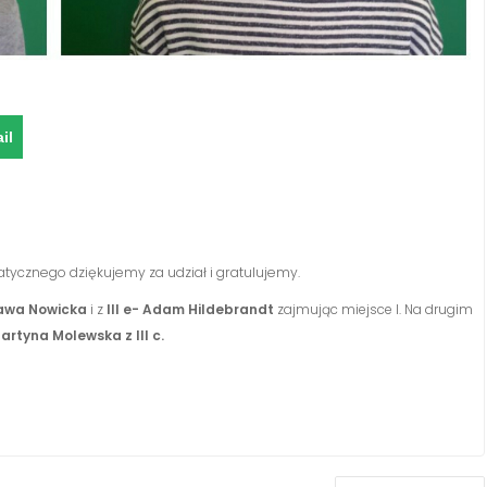
il
cznego dziękujemy za udział i gratulujemy.
rawa Nowicka
i z
III e- Adam Hildebrandt
zajmując miejsce I. Na drugim
artyna Molewska z III c.