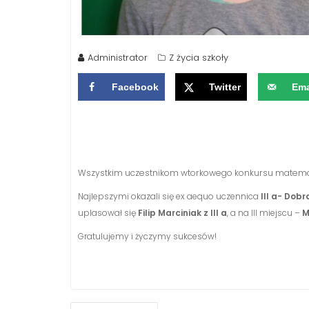
Administrator
Z życia szkoły
Facebook
Twitter
Ema
Wszystkim uczestnikom wtorkowego konkursu matematy
Najlepszymi okazali się ex aequo uczennica
III a- Dob
uplasował się
Filip
Marciniak z III a
, a na III miejscu –
M
Gratulujemy i życzymy sukcesów!
NAWIGACJA