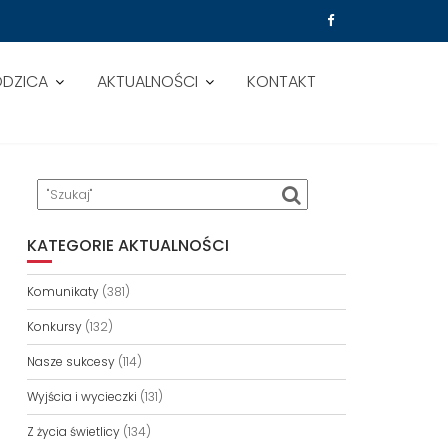
ODZICA
AKTUALNOŚCI
KONTAKT
II
KATEGORIE AKTUALNOŚCI
Komunikaty
(381)
Konkursy
(132)
Nasze sukcesy
(114)
Wyjścia i wycieczki
(131)
Z życia świetlicy
(134)