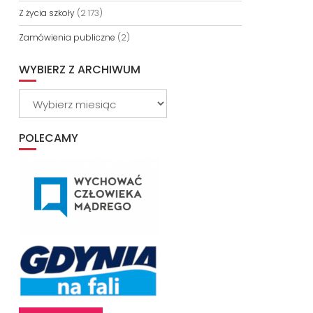
Z życia szkoły
(2 173)
Zamówienia publiczne
(2)
WYBIERZ Z ARCHIWUM
Wybierz
z
archiwum
POLECAMY