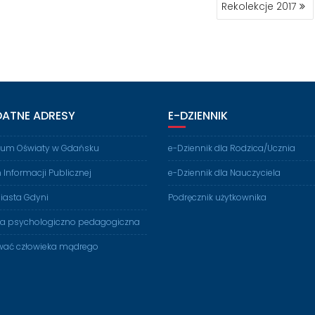
Rekolekcje 2017
DATNE ADRESY
E-DZIENNIK
rium Oświaty w Gdańsku
e-Dziennik dla Rodzica/Ucznia
n Informacji Publicznej
e-Dziennik dla Nauczyciela
iasta Gdyni
Podręcznik użytkownika
ia psychologiczno pedagogiczna
ać człowieka mądrego