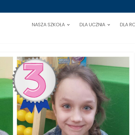
NASZA SZKOŁA
DLA UCZNIA
DLA R
KURSU MATEMATYCZNEGO KLAS I