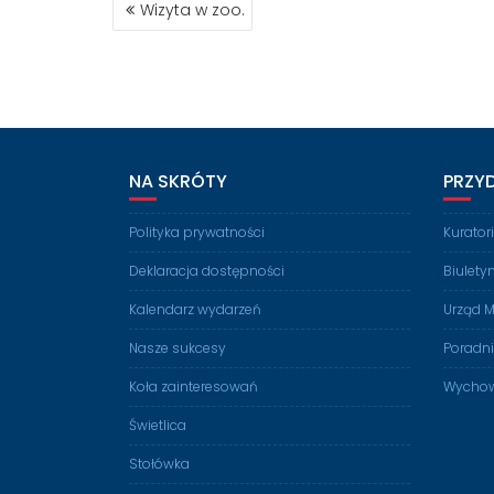
Wizyta w zoo.
WPISU
NA SKRÓTY
PRZY
Polityka prywatności
Kurato
Deklaracja dostępności
Biulety
Kalendarz wydarzeń
Urząd M
Nasze sukcesy
Poradn
Koła zainteresowań
Wychow
Świetlica
Stołówka