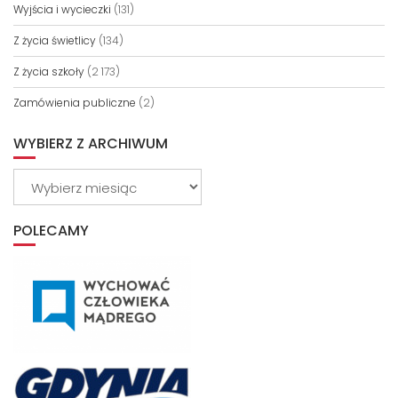
Wyjścia i wycieczki
(131)
Z życia świetlicy
(134)
Z życia szkoły
(2 173)
Zamówienia publiczne
(2)
WYBIERZ Z ARCHIWUM
Wybierz
z
archiwum
POLECAMY