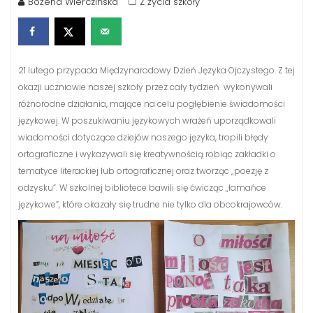
Bożena Wierczińska
Z życia szkoły
21 lutego przypada Międzynarodowy Dzień Języka Ojczystego. Z tej
okazji uczniowie naszej szkoły przez cały tydzień wykonywali
różnorodne działania, mające na celu pogłębienie świadomości
językowej. W poszukiwaniu językowych wrażeń uporządkowali
wiadomości dotyczące dziejów naszego języka, tropili błędy
ortograficzne i wykazywali się kreatywnością robiąc zakładki o
tematyce literackiej lub ortograficznej oraz tworząc „poezję z
odzysku”. W szkolnej bibliotece bawili się ćwicząc „łamańce
językowe”, które okazały się trudne nie tylko dla obcokrajowców.