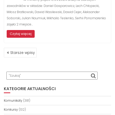
zawodników w składzie: Daniel Gasparowicz, Lech Chłopecki,
Miłosz Bratkowski, Dawid Wasilewski, Dawid Cejer, Aleksander
Soborski, Julian Naumiuk, Mikhailo Teslenko, Serhii Ponomarenko
zajęła 2 miejsce…
Czytaj więcej
NAWIGACJA
Starsze wpisy
PO
WPISACH
KATEGORIE AKTUALNOŚCI
Komunikaty
(381)
Konkursy
(132)