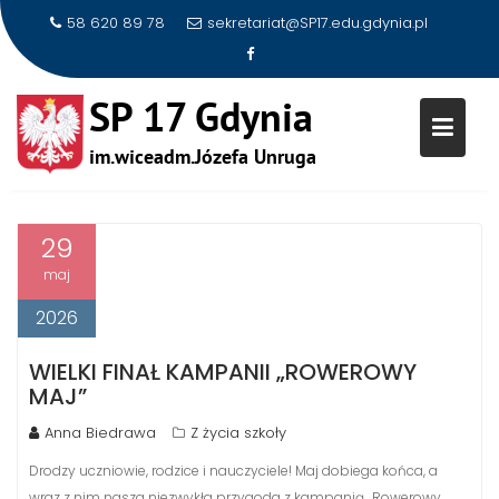
58 620 89 78
sekretariat@SP17.edu.gdynia.pl
Skip
to
AUTOR:
ANNA BIEDRAWA
content
29
maj
2026
WIELKI FINAŁ KAMPANII „ROWEROWY
MAJ”
Anna Biedrawa
Z życia szkoły
Drodzy uczniowie, rodzice i nauczyciele! Maj dobiega końca, a
wraz z nim nasza niezwykła przygoda z kampanią „Rowerowy