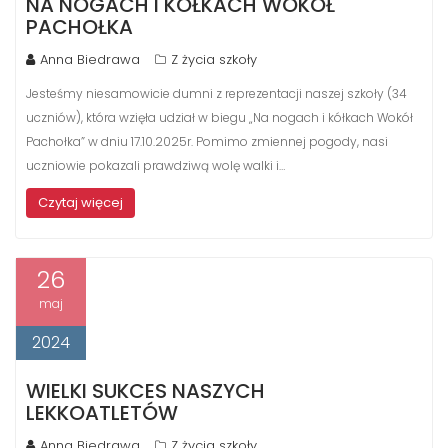
NA NOGACH I KÓŁKACH WOKÓŁ
PACHOŁKA
Anna Biedrawa
Z życia szkoły
Jesteśmy niesamowicie dumni z reprezentacji naszej szkoły (34
uczniów), która wzięła udział w biegu „Na nogach i kółkach Wokół
Pachołka” w dniu 17.10.2025r. Pomimo zmiennej pogody, nasi
uczniowie pokazali prawdziwą wolę walki i…
Czytaj więcej
26
maj
2024
WIELKI SUKCES NASZYCH
LEKKOATLETÓW
Anna Biedrawa
Z życia szkoły