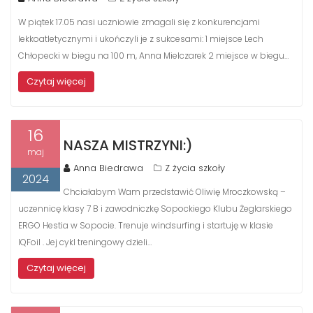
W piątek 17.05 nasi uczniowie zmagali się z konkurencjami
lekkoatletycznymi i ukończyli je z sukcesami: 1 miejsce Lech
Chłopecki w biegu na 100 m, Anna Mielczarek 2 miejsce w biegu…
Czytaj więcej
16
NASZA MISTRZYNI:)
maj
Anna Biedrawa
Z życia szkoły
2024
Chciałabym Wam przedstawić Oliwię Mroczkowską –
uczennicę klasy 7 B i zawodniczkę Sopockiego Klubu Żeglarskiego
ERGO Hestia w Sopocie. Trenuje windsurfing i startuję w klasie
IQFoil . Jej cykl treningowy dzieli…
Czytaj więcej