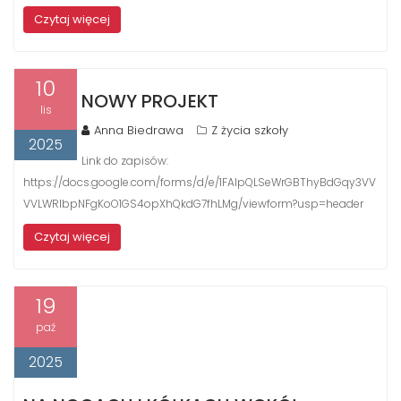
Czytaj więcej
10
NOWY PROJEKT
lis
Anna Biedrawa
Z życia szkoły
2025
Link do zapisów:
https://docs.google.com/forms/d/e/1FAIpQLSeWrGBThyBdGqy3VV
VVLWRIbpNFgKoO1GS4opXhQkdG7fhLMg/viewform?usp=header
Czytaj więcej
19
paź
2025