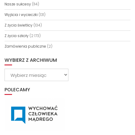
Nasze sukcesy
(114)
Wyjścia i wycieczki
(131)
Z życia świetlicy
(134)
Z życia szkoły
(2 173)
Zamówienia publiczne
(2)
WYBIERZ Z ARCHIWUM
Wybierz
z
archiwum
POLECAMY