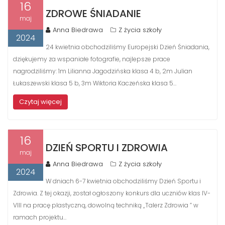
16
ZDROWE ŚNIADANIE
maj
Anna Biedrawa
Z życia szkoły
2024
24 kwietnia obchodziliśmy Europejski Dzień Śniadania,
dziękujemy za wspaniałe fotografie, najlepsze prace
nagrodziliśmy: 1m Lilianna Jagodzińska klasa 4 b, 2m Julian
Łukaszewski klasa 5 b, 3m Wiktoria Kaczeńska klasa 5…
Czytaj więcej
16
DZIEŃ SPORTU I ZDROWIA
maj
Anna Biedrawa
Z życia szkoły
2024
W dniach 6-7 kwietnia obchodziliśmy Dzień Sportu i
Zdrowia. Z tej okazji, został ogłoszony konkurs dla uczniów klas IV-
VIII na pracę plastyczną, dowolną techniką „Talerz Zdrowia ” w
ramach projektu…