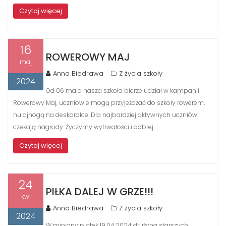
Czytaj więcej
16
ROWEROWY MAJ
maj
Anna Biedrawa
Z życia szkoły
2024
Od 06 maja nasza szkoła bierze udział w kampanii
Rowerowy Maj, uczniowie mogą przyjeżdżać do szkoły rowerem,
hulajnogą na deskorolce. Dla najbardziej aktywnych uczniów
czekają nagrody. Życzymy wytrwałości i dobrej…
Czytaj więcej
24
PIŁKA DALEJ W GRZE!!!
kwi
Anna Biedrawa
Z życia szkoły
2024
W miniony piątek 19.04.2024 drużyna starszych