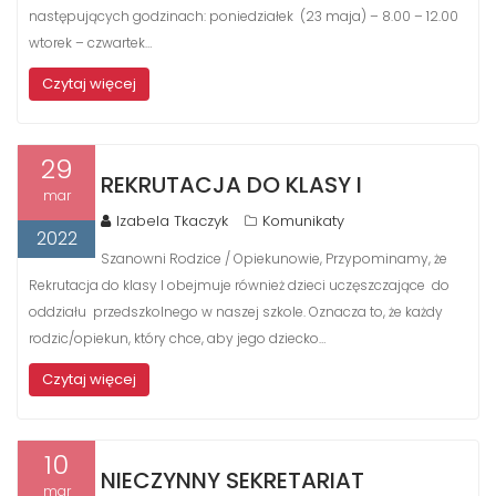
następujących godzinach: poniedziałek (23 maja) – 8.00 – 12.00
wtorek – czwartek…
Czytaj więcej
29
REKRUTACJA DO KLASY I
mar
Izabela Tkaczyk
Komunikaty
2022
Szanowni Rodzice / Opiekunowie, Przypominamy, że
Rekrutacja do klasy I obejmuje również dzieci uczęszczające do
oddziału przedszkolnego w naszej szkole. Oznacza to, że każdy
rodzic/opiekun, który chce, aby jego dziecko…
Czytaj więcej
10
NIECZYNNY SEKRETARIAT
mar