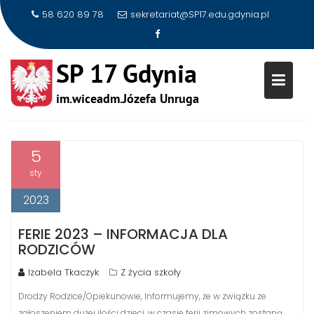
58 620 89 78
sekretariat@SP17.edu.gdynia.pl
Skip
to
AUTOR:
IZABELA TKACZYK
content
5
sty
2023
FERIE 2023 – INFORMACJA DLA
RODZICÓW
Izabela Tkaczyk
Z życia szkoły
Drodzy Rodzice/Opiekunowie, Informujemy, że w związku ze
zgłoszeniem dużej ilości dzieci, w czasie ferii zimowych zostaną