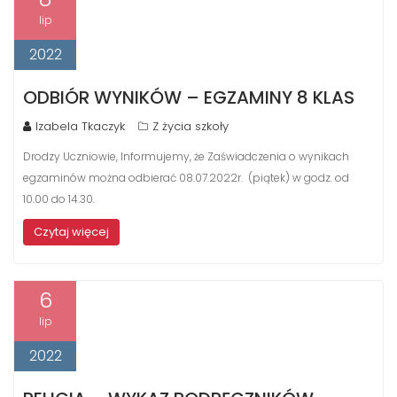
lip
2022
ODBIÓR WYNIKÓW – EGZAMINY 8 KLAS
Izabela Tkaczyk
Z życia szkoły
Drodzy Uczniowie, Informujemy, że Zaświadczenia o wynikach
egzaminów można odbierać 08.07.2022r. (piątek) w godz. od
10.00 do 14.30.
Czytaj więcej
6
lip
2022