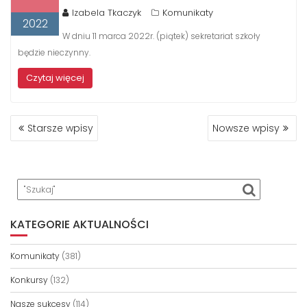
Izabela Tkaczyk
Komunikaty
2022
W dniu 11 marca 2022r. (piątek) sekretariat szkoły
będzie nieczynny.
Czytaj więcej
NAWIGACJA
Starsze wpisy
Nowsze wpisy
PO
WPISACH
KATEGORIE AKTUALNOŚCI
Komunikaty
(381)
Konkursy
(132)
Nasze sukcesy
(114)