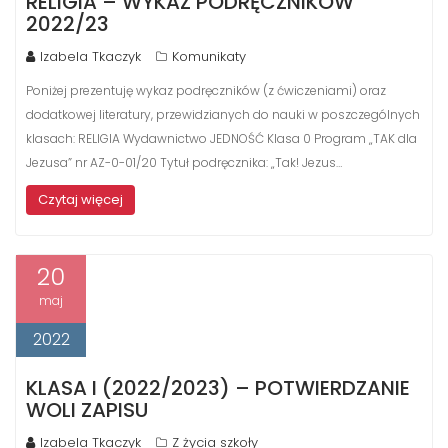
RELIGIA – WYKAZ PODRĘCZNIKÓW
2022/23
Izabela Tkaczyk
Komunikaty
Poniżej prezentuję wykaz podręczników (z ćwiczeniami) oraz
dodatkowej literatury, przewidzianych do nauki w poszczególnych
klasach: RELIGIA Wydawnictwo JEDNOŚĆ Klasa 0 Program „TAK dla
Jezusa” nr AZ-0-01/20 Tytuł podręcznika: „Tak! Jezus…
Czytaj więcej
20
maj
2022
KLASA I (2022/2023) – POTWIERDZANIE
WOLI ZAPISU
Izabela Tkaczyk
Z życia szkoły