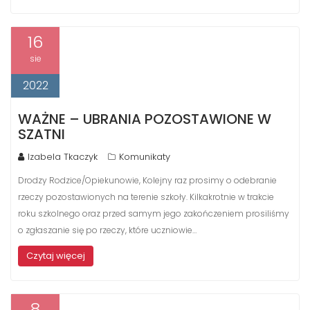
16
sie
2022
WAŻNE – UBRANIA POZOSTAWIONE W
SZATNI
Izabela Tkaczyk
Komunikaty
Drodzy Rodzice/Opiekunowie, Kolejny raz prosimy o odebranie
rzeczy pozostawionych na terenie szkoły. Kilkakrotnie w trakcie
roku szkolnego oraz przed samym jego zakończeniem prosiliśmy
o zgłaszanie się po rzeczy, które uczniowie…
Czytaj więcej
8