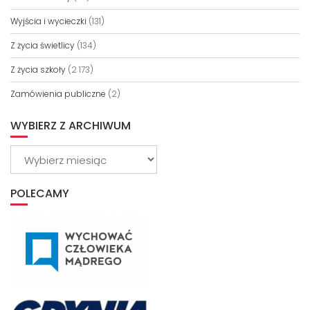
Wyjścia i wycieczki
(131)
Z życia świetlicy
(134)
Z życia szkoły
(2 173)
Zamówienia publiczne
(2)
WYBIERZ Z ARCHIWUM
Wybierz
z
archiwum
POLECAMY