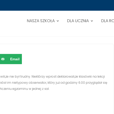
NASZA SZKOŁA
DLA UCZNIA
DLA R
Email
,że nie był trudny. Niektórzy wprost deklarowali,że klasówki na lekcji
niósł im nietypowy obserwator, który już od godziny 6.00 przyglądał się
czeniu egzaminu w jednej z sal.