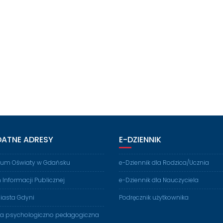
DATNE ADRESY
E-DZIENNIK
rium Oświaty w Gdańsku
e-Dziennik dla Rodzica/Ucznia
n Informacji Publicznej
e-Dziennik dla Nauczyciela
iasta Gdyni
Podręcznik użytkownika
ia psychologiczno pedagogiczna