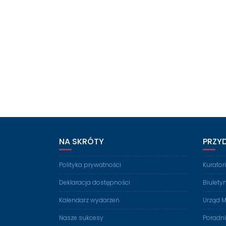
NA SKRÓTY
PRZY
Polityka prywatności
Kurato
Deklaracja dostępności
Biulety
Kalendarz wydarzeń
Urząd M
Nasze sukcesy
Poradn