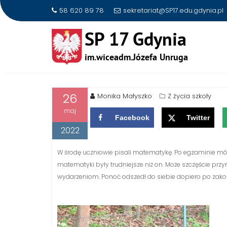
58 620 89 78
sekretariat@SP17.edu.gdynia.pl
Skip
to
EGZAMIN ÓSMOKLASISTY
content
26
Monika Małyszko
Z życia szkoły
maj
Facebook
Twitter
2022
W środę uczniowie pisali matematykę. Po egzaminie mówili
matematyki były trudniejsze niż on. Może szczęście przy
wydarzeniom. Ponoć odszedł do siebie dopiero po zakoń