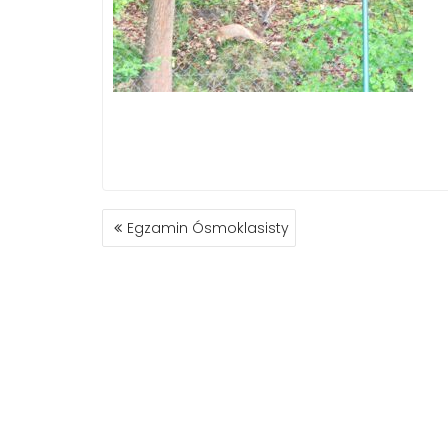
NAWIGACJA
Egzamin Ósmoklasisty
WPISU