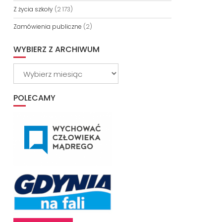
Z życia szkoły
(2 173)
Zamówienia publiczne
(2)
WYBIERZ Z ARCHIWUM
Wybierz
z
archiwum
POLECAMY